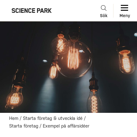
Sök
Meny
Hem
/
Starta företag & utveckla idé
/
Starta företag
/
Exempel på affärsidéer