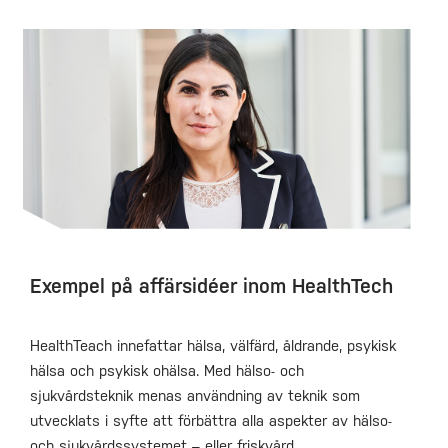
Exempel på affärsidéer inom HealthTech
HealthTeach innefattar hälsa, välfärd, åldrande, psykisk
hälsa och psykisk ohälsa. Med hälso- och
sjukvårdsteknik menas användning av teknik som
utvecklats i syfte att förbättra alla aspekter av hälso-
och sjukvårdssystemet – eller friskvård.