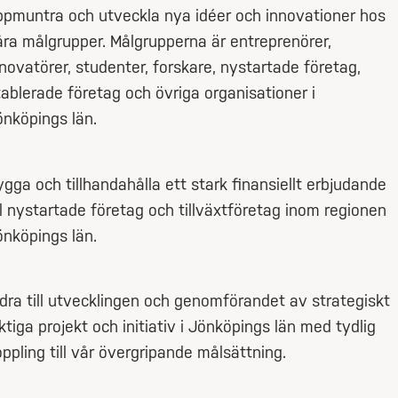
ppmuntra och utveckla nya idéer och innovationer hos
åra målgrupper. Målgrupperna är entreprenörer,
novatörer, studenter, forskare, nystartade företag,
tablerade företag och övriga organisationer i
önköpings län.
gga och tillhandahålla ett stark finansiellt erbjudande
ll nystartade företag och tillväxtföretag inom regionen
önköpings län.
idra till utvecklingen och genomförandet av strategiskt
ktiga projekt och initiativ i Jönköpings län med tydlig
ppling till vår övergripande målsättning.