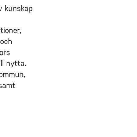
ny kunskap
a
ioner,
 och
kors
l nytta.
kommun
,
 samt