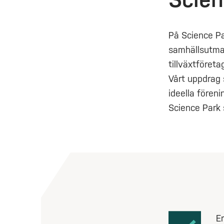
På Science Pa
samhällsutman
tillväxtföreta
Vårt uppdrag 
ideella fören
Science Park 
Er