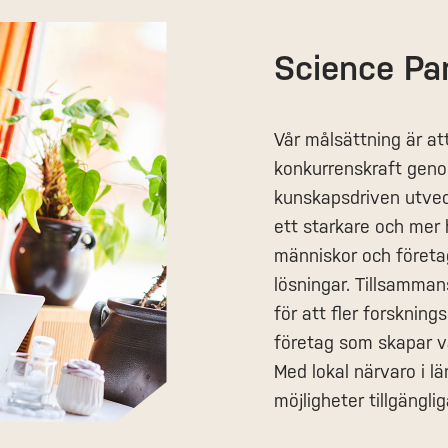
Science Pa
Vår målsättning är at
konkurrenskraft geno
kunskapsdriven utveck
ett starkare och mer 
människor och företag
lösningar. Tillsamman
för att fler forskning
företag som skapar vä
Med lokal närvaro i l
möjligheter tillgänglig