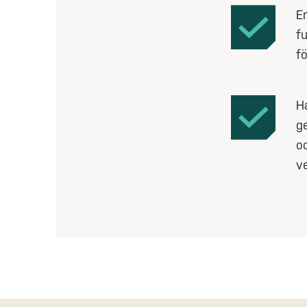
E
f
f
Ha
g
oc
v