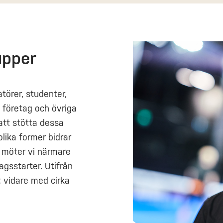
upper
törer, studenter,
 företag och övriga
att stötta dessa
lika former bidrar
år möter vi närmare
agsstarter. Utifrån
t vidare med cirka