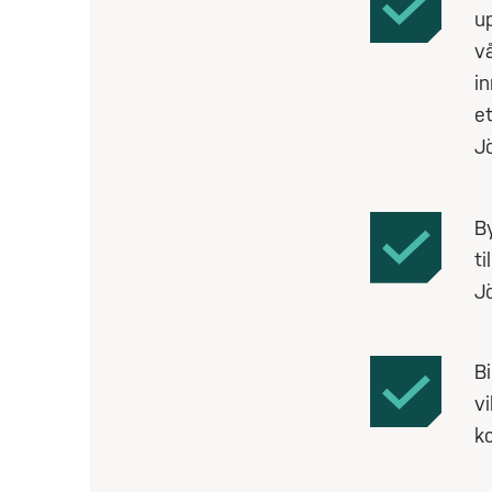
u
v
in
e
J
By
ti
J
B
vi
ko