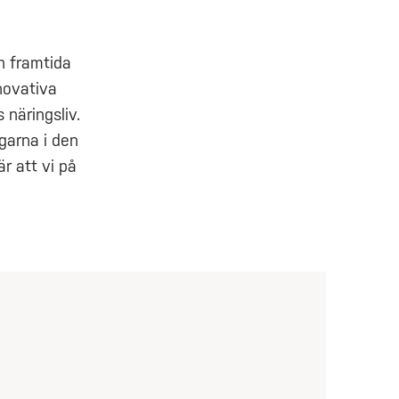
h framtida
novativa
 näringsliv.
garna i den
r att vi på