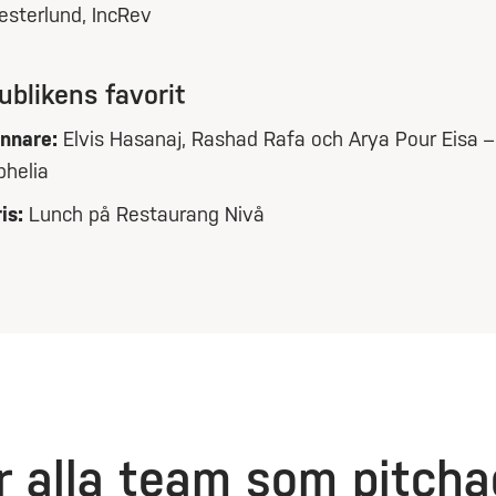
esterlund, IncRev
ublikens favorit
innare:
Elvis Hasanaj, Rashad Rafa och Arya Pour Eisa –
phelia
is:
Lunch på Restaurang Nivå
r alla team som pitch