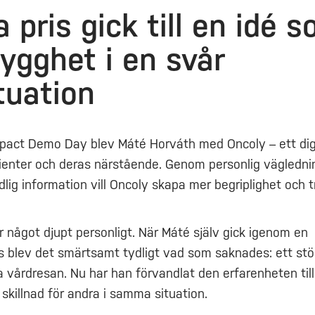
a pris gick till en idé 
rygghet i en svår
ituation
pact Demo Day blev Máté Horváth med Oncoly – ett digi
ienter och deras närstående. Genom personlig vägledni
dlig information vill Oncoly skapa mer begriplighet och t
r något djupt personligt. När Máté själv gick igenom en
s blev det smärtsamt tydligt vad som saknades: ett st
a vårdresan. Nu har han förvandlat den erfarenheten till
skillnad för andra i samma situation.