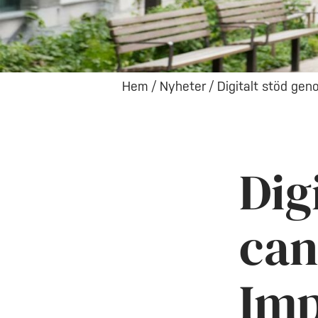
Hem
/
Nyheter
/
Digitalt stöd ge
Dig
can
Imp