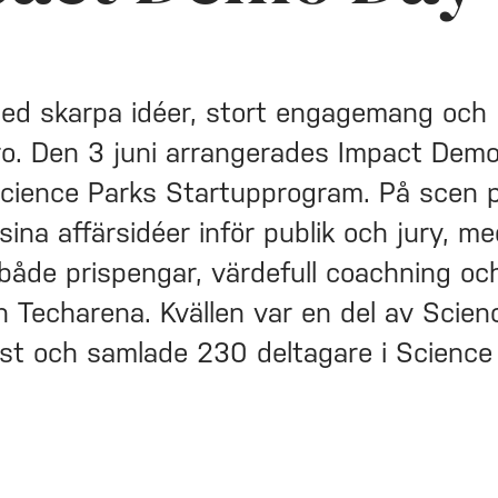
med skarpa idéer, stort engagemang och
ro. Den 3 juni arrangerades Impact Demo
 Science Parks Startupprogram. På scen 
sina affärsidéer inför publik och jury, m
 både prispengar, värdefull coachning oc
an Techarena. Kvällen var en del av Scien
t och samlade 230 deltagare i Science