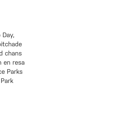
 Day,
pitchade
ed chans
h en resa
ce Parks
 Park