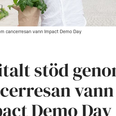
nom cancerresan vann Impact Demo Day
italt stöd gen
cerresan vann
act Demo Day