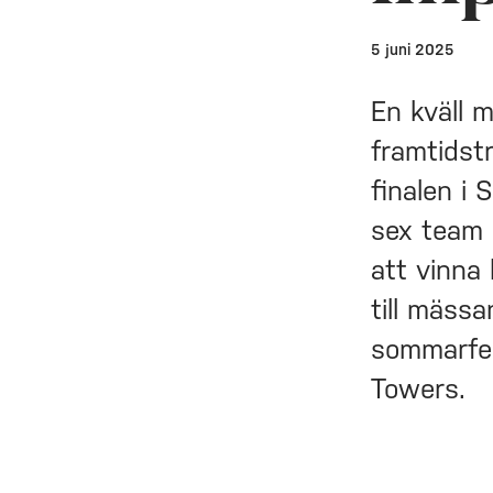
5 juni 2025
En kväll 
framtidst
finalen i
sex team 
att vinna
till mäss
sommarfes
Towers.