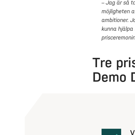
– Jag är så t
möjligheten 
ambitioner. J
kunna hjälpa 
prisceremonin
Tre pr
Demo 
V