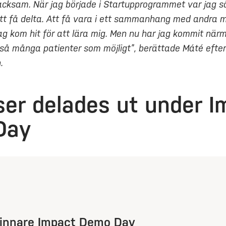
acksam. När jag började i Startupprogrammet var jag s
att få delta. Att få vara i ett sammanhang med andr
ag kom hit för att lära mig. Men nu har jag kommit när
så många patienter som möjligt”, berättade Máté efter
.
iser delades ut under I
Day
innare Impact Demo Day