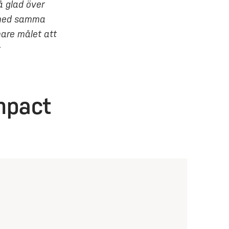
å glad över
a med samma
mare målet att
mpact