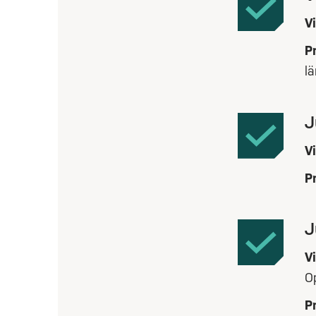
V
Pr
lä
J
V
Pr
J
V
O
Pr