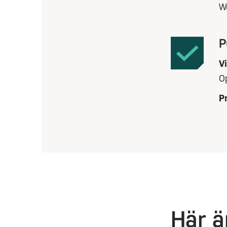
W
P
V
O
Pr
Här ä