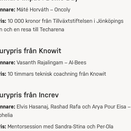
innare:
Máté Horváth – Oncoly
is:
10 000 kronor från Tillväxtstiftelsen i Jönköpings
n och en resa till Techarena
urypris från Knowit
innare:
Vasanth Rajalingam – AI-Bees
is:
10 timmars teknisk coachning från Knowit
urypris från Increv
innare:
Elvis Hasanaj, Rashad Rafa och Arya Pour Eisa –
phelia
is:
Mentorsession med Sandra-Stina och Per-Ola