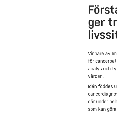
Först
ger t
livss
Vinnare av Im
för cancerpat
analys och ty
vården.
Idén föddes u
cancerdiagno
där under hel
som kan göra 