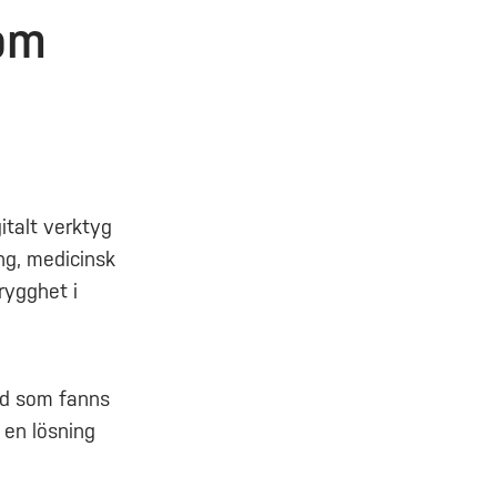
som
talt verktyg
ng, medicinsk
rygghet i
öd som fanns
 en lösning