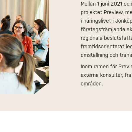
Mellan 1 juni 2021 oc
projektet Preview, me
i näringslivet i Jönk
företagsfrämjande ak
regionala beslutsfatt
framtidsorienterat le
omställning och tran
Inom ramen för Previ
externa konsulter, fr
områden.