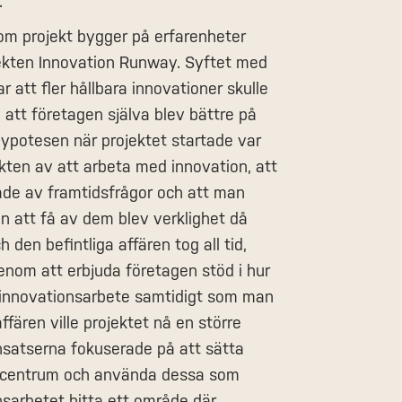
.
om projekt bygger på erfarenheter
jekten Innovation Runway. Syftet med
 att fler hållbara innovationer skulle
tt företagen själva blev bättre på
Hypotesen när projektet startade var
ikten av att arbeta med innovation, att
ade av framtidsfrågor och att man
 att få av dem blev verklighet då
den befintliga affären tog all tid,
enom att erbjuda företagen stöd i hur
innovationsarbete samtidigt som man
affären ville projektet nå en större
satserna fokuserade på att sätta
i centrum och använda dessa som
nsarbetet hitta ett område där