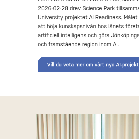
2026-02-28 drev Science Park tillsam
University projektet AI Readiness. Målet
att höja kunskapsnivån hos länets företa
artificiell intelligens och göra Jönköpings 
och framstående region inom AI.
Vill du veta mer om vårt nya AI-projek