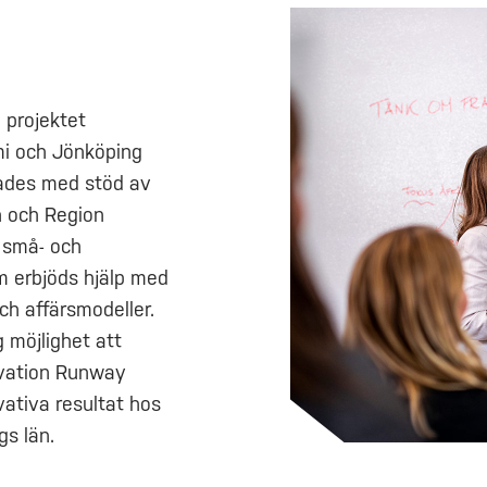
 projektet
i och Jönköping
rades med stöd av
n och Region
l små- och
m erbjöds hjälp med
ch affärsmodeller.
 möjlighet att
ovation Runway
vativa resultat hos
gs län.