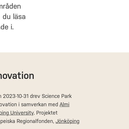
områden
 du läsa
ade i.
novation
h 2023-10-31 drev Science Park
novation i samverkan med
Almi
ing University
. Projektet
opeiska Regionalfonden,
Jönköping