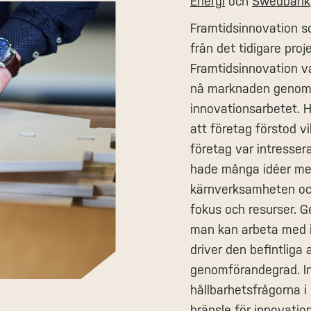
Energi
och
Swedbank
Framtidsinnovation s
från det tidigare pro
Framtidsinnovation var
nå marknaden genom a
innovationsarbetet. 
att företag förstod v
företag var intresser
hade många idéer men
kärnverksamheten och 
fokus och resurser. G
man kan arbeta med 
driver den befintliga 
genomförandegrad. In
hållbarhetsfrågorna 
bränsle för innovatio