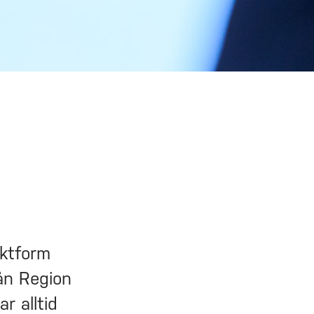
ektform
ån Region
r alltid