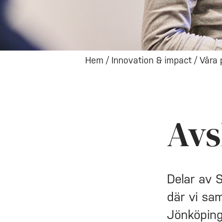
Hem
/
Innovation & impact
/
Våra 
Avs
Delar av 
där vi sa
Jönköpings