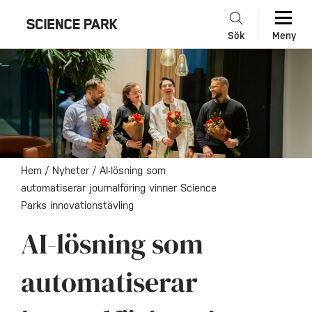
Sök
Meny
Hem
/
Nyheter
/
AI-lösning som
automatiserar journalföring vinner Science
Parks innovationstävling
AI-lösning som
automatiserar