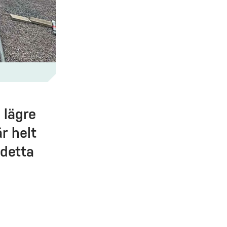
 lägre
r helt
 detta