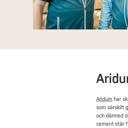
Arid
Aridum
har sk
som särskilt 
och därmed sl
cement står f