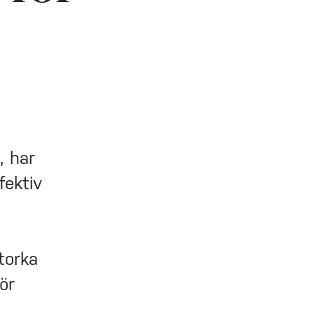
, har
fektiv
torka
ör