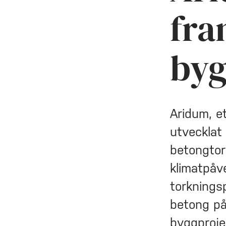
fra
byg
Aridum, et
utvecklat
betongtor
klimatpåv
torknings
betong på 
byggproje