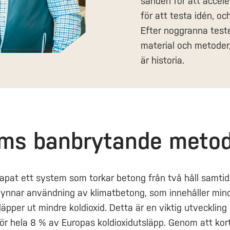
sanden för att accel
för att testa idén, o
Efter noggranna test
material och metoder
är historia.
ums banbrytande meto
apat ett system som torkar betong från två håll samtid
gynnar användning av klimatbetong, som innehåller mi
äpper ut mindre koldioxid. Detta är en viktig utvecklin
ör hela 8 % av Europas koldioxidutsläpp. Genom att kor