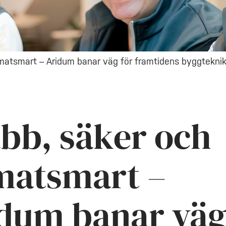
imatsmart – Aridum banar väg för framtidens byggtekni
bb, säker och
matsmart –
dum banar väg