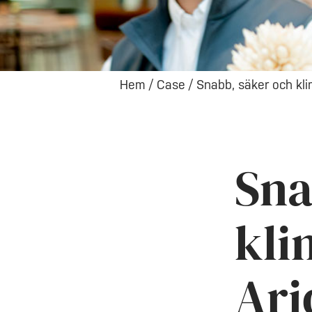
Hem
/
Case
/
Snabb, säker och kl
Sna
kli
Ari