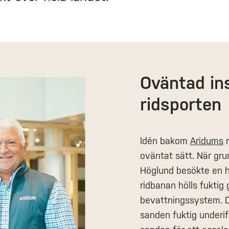
Oväntad ins
ridsporten
Idén bakom
Aridums
r
oväntat sätt. När gr
Höglund besökte en h
ridbanan hölls fuktig
bevattningssystem. D
sanden fuktig underif