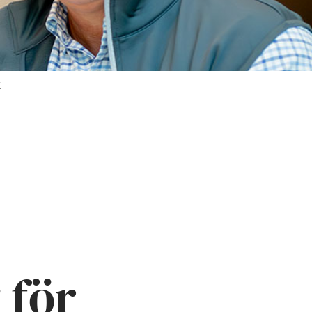
k
 för