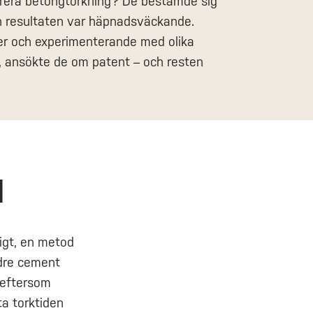
erera betongtorkning? De bestämde sig
ch resultaten var häpnadsväckande.
er och experimenterande med olika
, ansökte de om patent – och resten
d
igt, en metod
ndre cement
g eftersom
ta torktiden