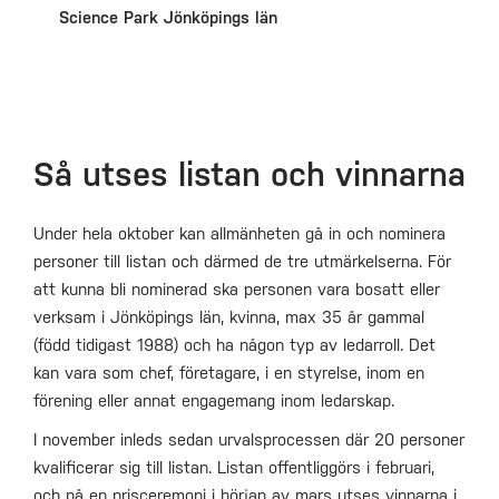
Science Park Jönköpings län
Så utses listan och vinnarna
Under hela oktober kan allmänheten gå in och nominera
personer till listan och därmed de tre utmärkelserna. För
att kunna bli nominerad ska personen vara bosatt eller
verksam i Jönköpings län, kvinna, max 35 år gammal
(född tidigast 1988) och ha någon typ av ledarroll. Det
kan vara som chef, företagare, i en styrelse, inom en
förening eller annat engagemang inom ledarskap.
I november inleds sedan urvalsprocessen där 20 personer
kvalificerar sig till listan. Listan offentliggörs i februari,
och på en prisceremoni i början av mars utses vinnarna i