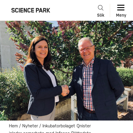
Sök
Meny
Hem
/
Nyheter
/
Inkubatorbolaget Qnister