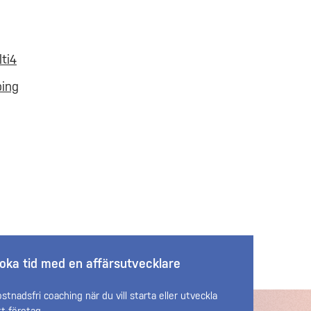
ti4
ping
oka tid med en affärsutvecklare
ostnadsfri coaching när du vill starta eller utveckla