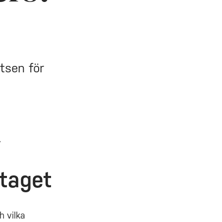
tsen för
.
dtaget
h vilka