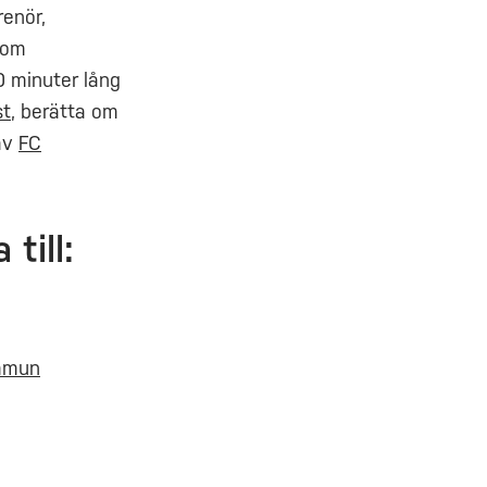
renör,
kom
0 minuter lång
st
, berätta om
av
FC
till:
mmun