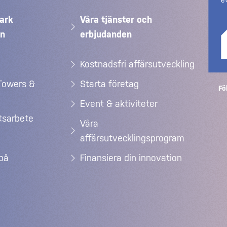
e
ark
Våra tjänster och
än
erbjudanden
Kostnadsfri affärsutveckling
Towers &
Starta företag
Fö
Event & aktiviteter
etsarbete
Våra
affärsutvecklingsprogram
 på
Finansiera din innovation