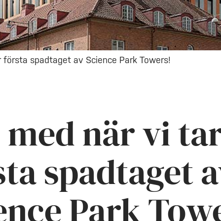
ar första spadtaget av Science Park Towers!
j med när vi ta
sta spadtaget a
ence Park Tow