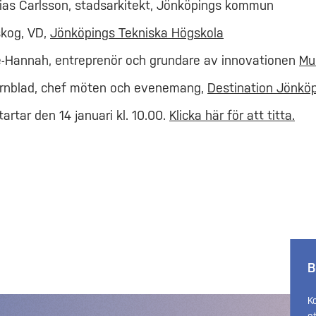
ias Carlsson, stadsarkitekt, Jönköpings kommun
skog, VD,
Jönköpings Tekniska Högskola
e-Hannah, entreprenör och grundare av innovationen
Mul
örnblad, chef möten och evenemang,
Destination Jönkö
artar den 14 januari kl. 10.00.
Klicka här för att titta.
B
K