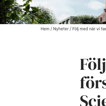
Hem
/
Nyheter
/
Följ med när vi t
Föl
för
Sci