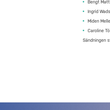
Bengt Matt
Ingrid Wad
Miden Mell
Caroline T
Sändningen st