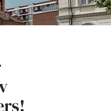
r
v
ers!