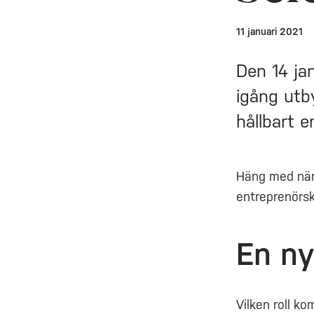
11 januari 2021
Den 14 jan
igång utb
hållbart 
Häng med när 
entreprenörska
En ny
Vilken roll k