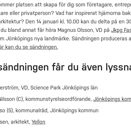
ommer platsen att skapa för dig som företagare, entrep
kare eller privatperson? Vad har inspirerat hjärnorna ba
kitektur? Den 14 januari kl. 10.00 kan du delta på en 3
 du bland annat får höra Magnus Olsson, VD på
Jkpg Fa
om Jönköpings nya landmärke. Sändningen produceras 
är kan du se sändningen.
ändningen får du även lyssna 
erström, VD, Science Park Jönköpings län
Nilsson (C), kommunstyrelseordförande,
Jönköpings ko
sso (S), kommunalråd, Jönköpings kommun
en, arkitekt,
Yellon