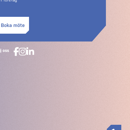
tt företag
Boka möte
lj oss