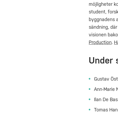
möjligheter k
student, fors
byggnadens ar
sändning, där
visionen bak
Production
.
H
Under s
Gustav Öst
Ann-Marie 
Ilan De Ba
Tomas Hans