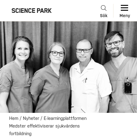
Sök
Meny
Hem
/
Nyheter
/
E-learningplattformen
Medster effektiviserar sjukvårdens
fortbildning