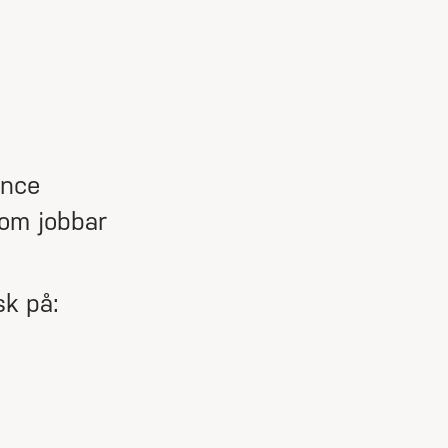
ence
som jobbar
sk på: