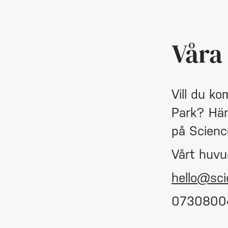
Våra
Vill du k
Park? Här 
på Scienc
Vårt huvu
hello@sci
0730800