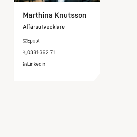
Marthina Knutsson
Affärsutvecklare
Epost
0381-362 71
Linkedin