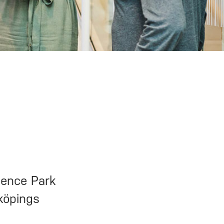
ience Park
nköpings