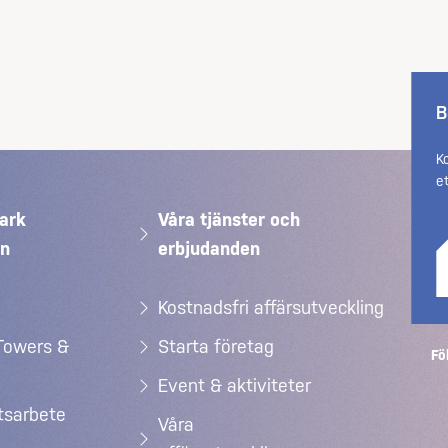
B
K
e
ark
Våra tjänster och
än
erbjudanden
Kostnadsfri affärsutveckling
Towers &
Starta företag
Fö
Event & aktiviteter
etsarbete
Våra