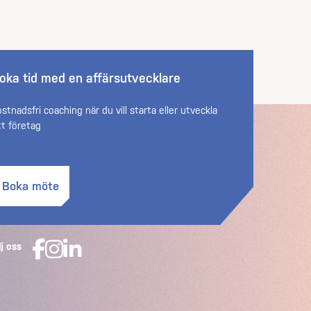
oka tid med en affärsutvecklare
ostnadsfri coaching när du vill starta eller utveckla
tt företag
Boka möte
lj oss