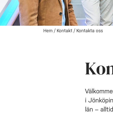
Hem
/
Kontakt
/
Kontakta oss
Kon
Välkommen
i Jönköpin
län – allti