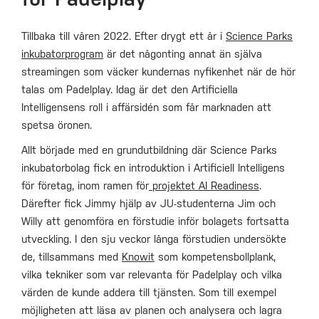
Tillbaka till våren 2022. Efter drygt ett år i
Science Parks
inkubatorprogram
är det någonting annat än själva
streamingen som väcker kundernas nyfikenhet när de hör
talas om Padelplay. Idag är det den Artificiella
Intelligensens roll i affärsidén som får marknaden att
spetsa öronen.
Allt började med en grundutbildning där Science Parks
inkubatorbolag fick en introduktion i Artificiell Intelligens
för företag, inom ramen för
projektet AI Readiness
.
Därefter fick Jimmy hjälp av JU-studenterna Jim och
Willy att genomföra en förstudie inför bolagets fortsatta
utveckling. I den sju veckor långa förstudien undersökte
de, tillsammans med
Knowit
som kompetensbollplank,
vilka tekniker som var relevanta för Padelplay och vilka
värden de kunde addera till tjänsten. Som till exempel
möjligheten att läsa av planen och analysera och lagra