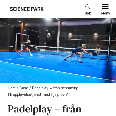
Sök
Meny
Hem
/
Case
/
Padelplay – från streaming
till upplevelsetjänst med hjälp av AI
Padelplay – från