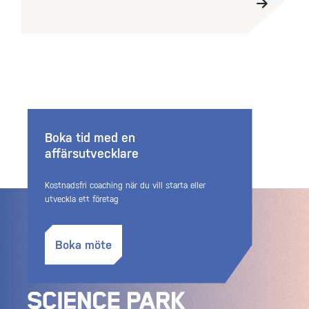
Boka tid med en
affärsutvecklare
Kostnadsfri coaching när du vill starta eller
utveckla ett företag
Boka möte