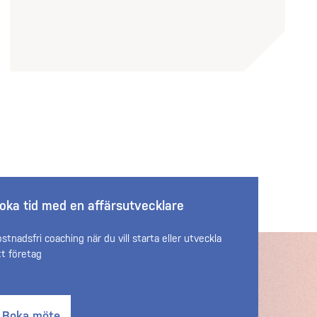
oka tid med en affärsutvecklare
ostnadsfri coaching när du vill starta eller utveckla
tt företag
Boka möte