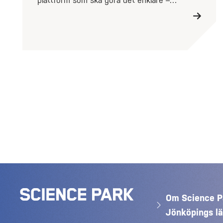
plattform som ska göra det enklare –…
Om Science P
Jönköpings l