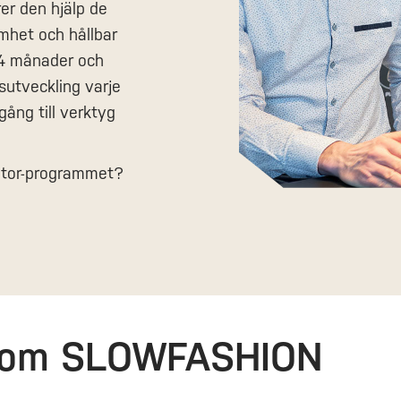
er den hjälp de
mhet och hållbar
 24 månader och
sutveckling varje
lgång till verktyg
bator-programmet?
r om SLOWFASHION