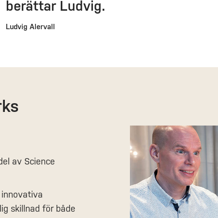
berättar Ludvig.
Ludvig Alervall
rks
el av Science
 innovativa
ig skillnad för både