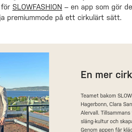
 för
SLOWFASHION
– en app som gör det
ja premiummode på ett cirkulärt sätt.
En mer cirk
Teamet bakom SLOWF
Hagerbonn, Clara San
Alervall. Tillsammans
släng-kultur och ska
Genom appen får kläd