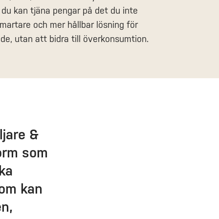
 du kan tjäna pengar på det du inte
martare och mer hållbar lösning för
e, utan att bidra till överkonsumtion.
ljare &
tform som
ika
som kan
en,