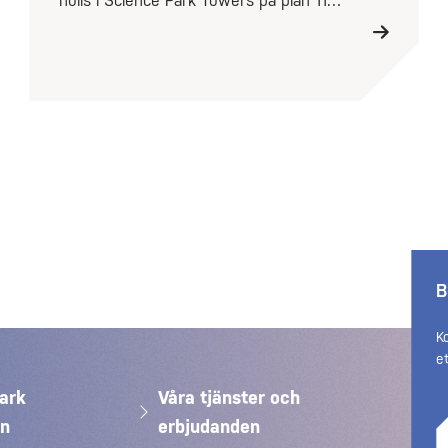
hölls i Science Park Towers på plan 11…
B
K
e
ark
Våra tjänster och
än
erbjudanden