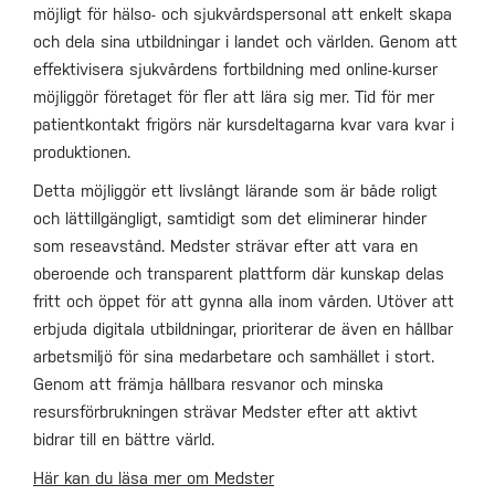
möjligt för hälso- och sjukvårdspersonal att enkelt skapa
och dela sina utbildningar i landet och världen. Genom att
effektivisera sjukvårdens fortbildning med online-kurser
möjliggör företaget för fler att lära sig mer. Tid för mer
patientkontakt frigörs när kursdeltagarna kvar vara kvar i
produktionen.
Detta möjliggör ett livslångt lärande som är både roligt
och lättillgängligt, samtidigt som det eliminerar hinder
som reseavstånd. Medster strävar efter att vara en
oberoende och transparent plattform där kunskap delas
fritt och öppet för att gynna alla inom vården.
Utöver att
erbjuda digitala utbildningar, prioriterar de även en hållbar
arbetsmiljö för sina medarbetare och samhället i stort.
Genom att främja hållbara resvanor och minska
resursförbrukningen strävar Medster efter att aktivt
bidrar till en bättre värld.
Här kan du läsa mer om Medster