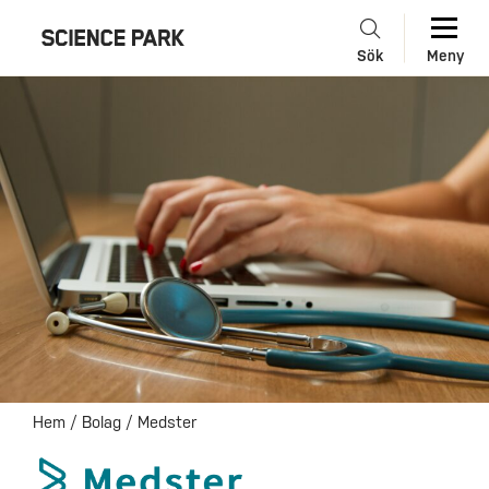
Sök
Meny
Hem
/
Bolag
/
Medster