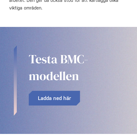
arbetet. Den ger då också stöd för att kartlägga olika
viktiga områden.
Testa BMC-
modellen
Ladda ned här