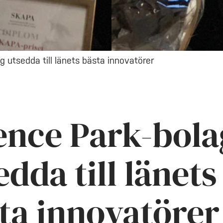
g utsedda till länets bästa innovatörer
ence Park-bola
edda till länets
ta innovatörer