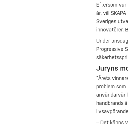
Eftersom var 
år, vill SKAPA
Sveriges utve
innovatörer. 
Under onsdage
Progressive S
säkerhetsspri
Juryns mo
”Årets vinnar
problem som 
användarvänli
handbrandsläc
livsavgörande
– Det känns v