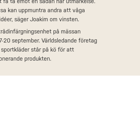
att få ta emot en sådan här utmärkelse.
esa kan uppmuntra andra att våga
 idéer, säger Joakim om vinsten.
n trådinfärgningsenhet på mässan
17-20 september. Världsledande företag
sportkläder står på kö för att
onerande produkten.