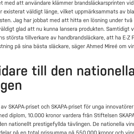
et med att användare klämmer brandsläckarsprinten vid
ar existerat väldigt länge, vilket uppmärksammats av bl
sten. Jag har jobbat med att hitta en lösning under två 
väldigt glad att nu kunna lansera produkten. Samtidigt v
s största tillverkare av handbrandsläckare, att ha E-Z 
tning på sina bästa släckare, säger Ahmed Mireé om vi
idare till den nationell
ngen
av SKAPA-priset och SKAPA-priset för unga innovatörer
ed diplom, 10.000 kronor vardera från Stiftelsen SKAP
den nationellt prestigefyllda tävlingen. De nationella vi
delar på en total prissumma på 550.000 kronor och vin