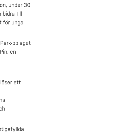
son, under 30
bidra till
t för unga
 Park-bolaget
Pin, en
löser ett
ens
och
tigefyllda