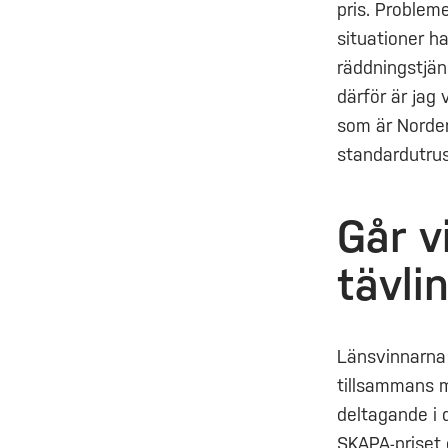
pris. Problem
situationer h
räddningstjän
därför är jag 
som är Norden
standardutrus
Går v
tävli
Länsvinnarna 
tillsammans m
deltagande i 
SKAPA-priset 