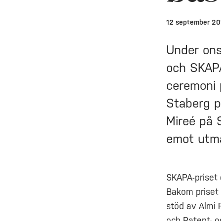
12 september 20
Under ons
och SKAPA
ceremoni 
Staberg p
Mireé på 
emot utmä
SKAPA-priset d
Bakom priset
stöd av Almi 
och Patent- o