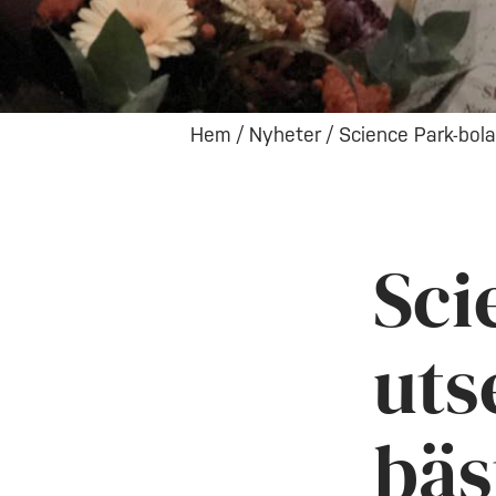
Hem
/
Nyheter
/
Science Park-bola
Sci
uts
bäs