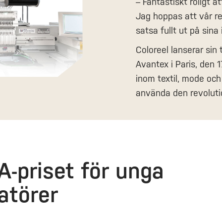
– Fantastiskt roligt 
Jag hoppas att vår r
satsa fullt ut på sina
Coloreel lanserar si
Avantex i Paris, den 
inom textil, mode och 
använda den revoluti
-priset för unga
atörer