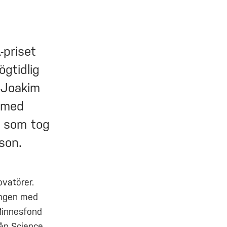
-priset
gtidlig
 Joakim
hmed
, som tog
son.
ovatörer.
ingen med
Minnesfond
rån Science