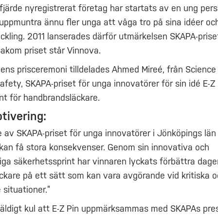
fjärde nyregistrerat företag har startats av en ung per
 uppmuntra ännu fler unga att våga tro på sina idéer och 
ckling. 2011 lanserades därför utmärkelsen SKAPA-prise
Bakom priset står Vinnova.
ns prisceremoni tilldelades Ahmed Mireé, från Science
afety, SKAPA-priset för unga innovatörer för sin idé E-Z 
nt för handbrandsläckare.
tivering:
e av SKAPA-priset för unga innovatörer i Jönköpings län 
kan få stora konsekvenser. Genom sin innovativa och
ga säkerhetssprint har vinnaren lyckats förbättra dag
kare på ett sätt som kan vara avgörande vid kritiska 
 situationer.”
äldigt kul att E-Z Pin uppmärksammas med SKAPAs pres