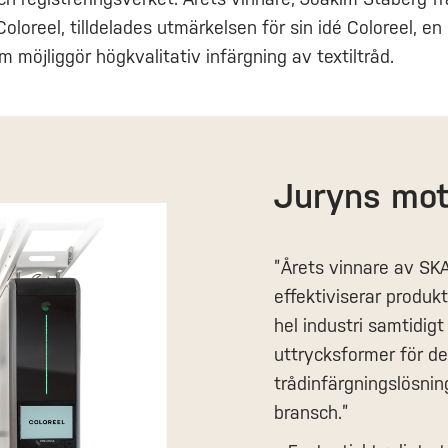
Coloreel, tilldelades utmärkelsen för sin idé Coloreel, e
 möjliggör högkvalitativ infärgning av textiltråd.
Juryns mot
”Årets vinnare av SKA
effektiviserar produk
hel industri samtidig
uttrycksformer för d
trådinfärgningslösnin
bransch.”