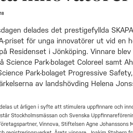
18
dagen delades det prestigefyllda SKAPA
-priset för unga innovatörer ut vid en hö
på Residenset i Jönköping. Vinnare blev
å Science Park-bolaget Coloreel samt A
Science Park-bolaget Progressive Safety
rkelserna av landshövding Helena Jons
elas ut årligen i syfte att stimulera uppfinnare och inn
 står Stockholmsmässan och Svenska Uppfinnarefören
Företagspartner, Vinnova, Stiftelsen Agne Johanssons 
ch registreringsverket. Årets vinnare, Joakim Staberg f