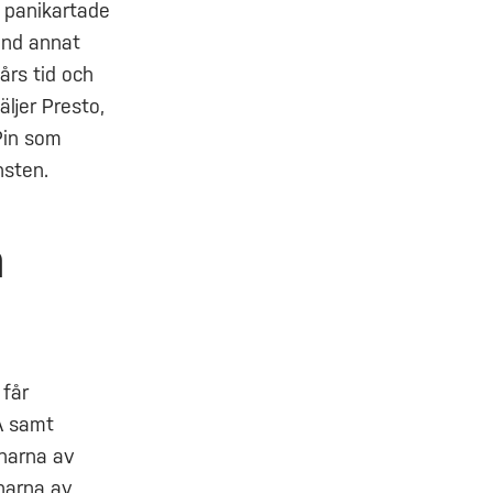
 panikartade
and annat
års tid och
äljer Presto,
Pin som
nsten.
a
 får
A samt
nnarna av
narna av