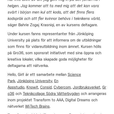
helgen. Jag kommer att ta med mig att det kan vara
svårt i början men kul att koda, att det finns flera
kodspråk och att fler kvinnor behövs i teknikens värld
,
säger Bahrie Zogaj Krasniqi, en av kursens deltagare.
Under kursen fanns representanter från Jönköping
University på plats för att informera om de utbildningar
som finns för vidareutbildning inom ämnet. Kursen hölls
på Gro36, som sponsrat initiativet med sina öppna och
kreativa lokaler, vilka skapade goda möjligheter för
deltagarna att nätverka.
Hello, Girl! är ett samarbete mellan
Science
Park
,
Jönköping University
,
En
Appstudio
,
Knowit
,
Consid
,
Cybercom
,
Jordbruksverket
,
Gr
o36
och
Teknikcollage Södra Vätterbygden
och arrangeras
inom projektet Transform to AAA, Digital Dreams och
nätverket
WI-Tech Brains
.