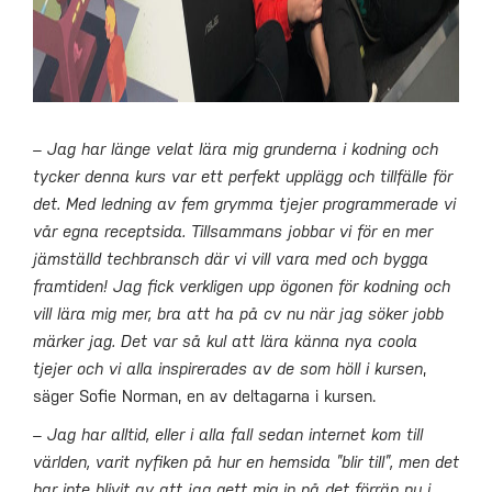
– Jag har länge velat lära mig grunderna i kodning och
tycker denna kurs var ett perfekt upplägg och tillfälle för
det. Med ledning av fem grymma tjejer programmerade vi
vår egna receptsida. Tillsammans jobbar vi för en mer
jämställd techbransch där vi vill vara med och bygga
framtiden! Jag fick verkligen upp ögonen för kodning och
vill lära mig mer, bra att ha på cv nu när jag söker jobb
märker jag. Det var så kul att lära känna nya coola
tjejer och vi alla inspirerades av de som höll i kursen
,
säger Sofie Norman, en av deltagarna i kursen.
– Jag har alltid, eller i alla fall sedan internet kom till
världen, varit nyfiken på hur en hemsida ”blir till”, men det
har inte blivit av att jag gett mig in på det förrän nu i