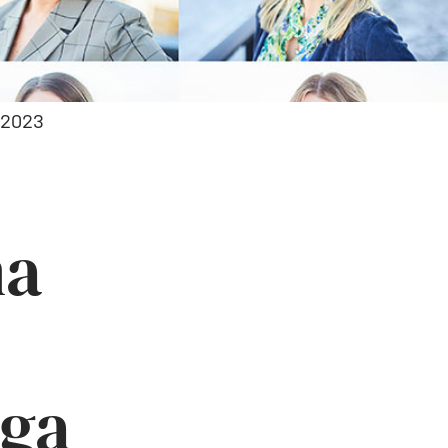
a 2023
na
nga