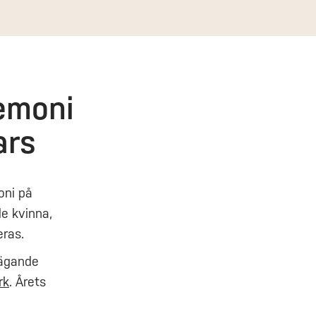
remoni
ars
oni på
e kvinna,
eras.
 ägande
rk
. Årets