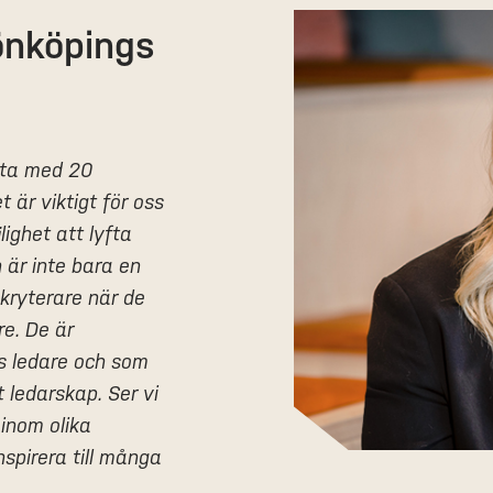
nköpings
ista med 20
 är viktigt för oss
lighet att lyfta
 är inte bara en
ekryterare när de
re. De är
ns ledare och som
t ledarskap. Ser vi
r inom olika
spirera till många