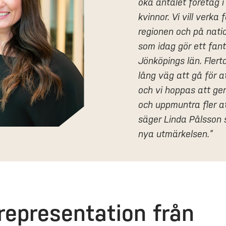
öka antalet företag i
kvinnor. Vi vill verka 
regionen och på nati
som idag gör ett fant
Jönköpings län. Fler
lång väg att gå för a
och vi hoppas att gen
och uppmuntra fler at
säger Linda Pålsson s
nya utmärkelsen.”
representation från