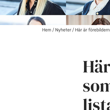
Hem
/
Nyheter
/
Här är förebilder
Här
som
lis