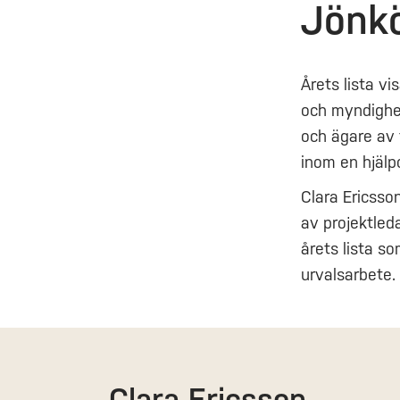
Jönkö
Årets lista vi
och myndighet
och ägare av 
inom en hjälp
Clara Ericss
av projektled
årets lista so
urvalsarbete.
Clara Ericsson,