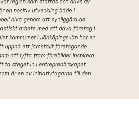
 vår region som startas och drivs av
för en positiv utveckling både i
onell nivå genom att synliggöra de
astiskt arbete med att driva företag i
talet kommuner i Jönköpings län har en
tt uppnå ett jämställt företagande
om att lyfta fram förebilder inspirera
t ta steget in i entreprenörskapet,
om är en av initiativtagarna till den