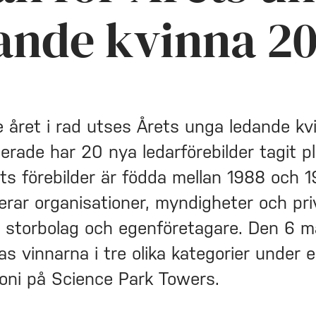
ande kvinna 2
e året i rad utses Årets unga ledande kv
erade har 20 nya ledarförebilder tagit p
rets förebilder är födda mellan 1988 och 
erar organisationer, myndigheter och pri
 storbolag och egenföretagare. Den 6 m
s vinnarna i tre olika kategorier under 
oni på Science Park Towers.