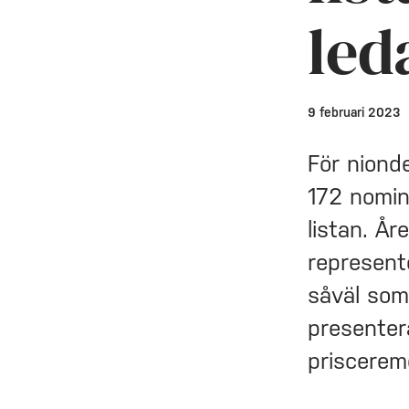
led
9 februari 2023
För niond
172 nomin
listan. Å
represent
såväl som
presentera
priscerem