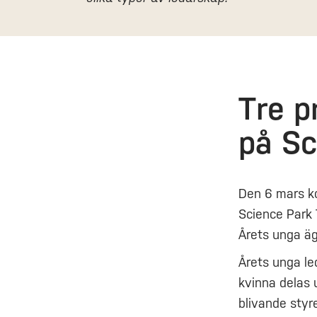
Tre p
på Sc
Den 6 mars ko
Science Park 
Årets unga äg
Årets unga le
kvinna delas 
blivande styr