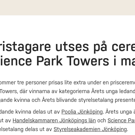
ristagare utses på ce
ience Park Towers i m
mmer tre personer prisas lite extra under en priscerem
Towers, där vinnarna av kategorierna Årets unga ledand
ande kvinna och Årets blivande styrelsetalang present
dande kvinna delas ut av
Poolia Jönköping
. Årets unga
ut av
Handelskammaren Jönköpings län
och
Science Pa
elsetalang delas ut av
Styrelseakademien Jönköping
.