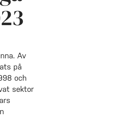
023
inna. Av
lats på
1998 och
vat sektor
ars
en