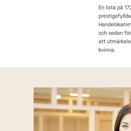
En lista på 17
prestigefylld
Handelskamma
och sedan för
att utmärkels
kvinna.