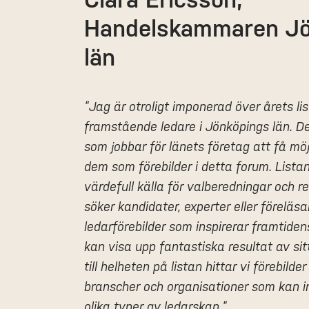
Handelskammaren Jö
län
”Jag är otroligt imponerad över årets l
framstående ledare i Jönköpings län. Det
som jobbar för länets företag att få möj
dem som förebilder i detta forum. Listan
värdefull källa för valberedningar och r
söker kandidater, experter eller föreläsa
ledarförebilder som inspirerar framtide
kan visa upp fantastiska resultat av sit
till helheten på listan hittar vi förebilde
branscher och organisationer som kan in
olika typer av ledarskap.”