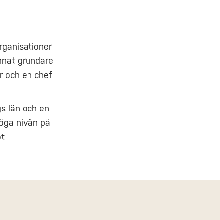
organisationer
nnat grundare
r och en chef
s län och en
höga nivån på
et