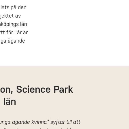
plats på den
ojektet av
köpings län
t för i år är
unga ägande
on, Science Park
 län
nga ägande kvinna” syftar till att