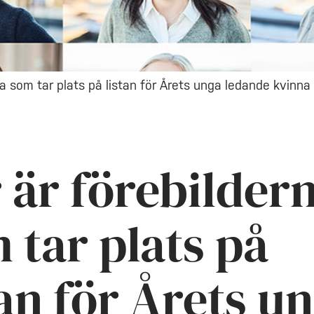
na som tar plats på listan för Årets unga ledande kvinn
 är förebilder
 tar plats på
tan för Årets u