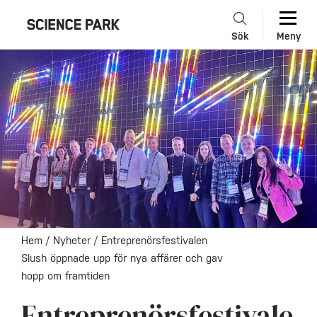
Sök
Meny
Hem
/
Nyheter
/
Entreprenörsfestivalen
Slush öppnade upp för nya affärer och gav
hopp om framtiden
Entreprenörsfestivale