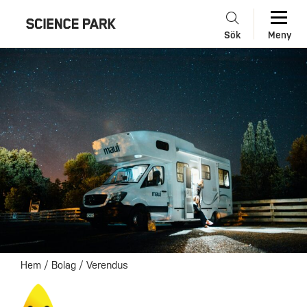
Sök
Meny
Hem
/
Bolag
/
Verendus