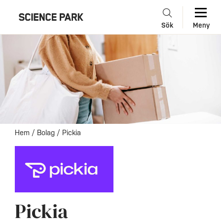
Sök
Meny
Hem
/
Bolag
/
Pickia
Pickia